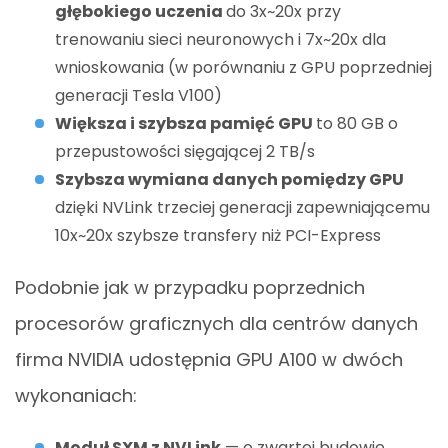
głębokiego uczenia
do 3x~20x przy
trenowaniu sieci neuronowych i 7x~20x dla
wnioskowania (w porównaniu z GPU poprzedniej
generacji Tesla V100)
Większa i szybsza pamięć GPU
to 80 GB o
przepustowości sięgającej 2 TB/s
Szybsza wymiana danych pomiędzy GPU
dzięki NVLink trzeciej generacji zapewniającemu
10x~20x szybsze transfery niż PCI-Express
Podobnie jak w przypadku poprzednich
procesorów graficznych dla centrów danych
firma NVIDIA udostępnia GPU A100 w dwóch
wykonaniach:
Moduł SXM z NVLink
— o zwartej budowie,