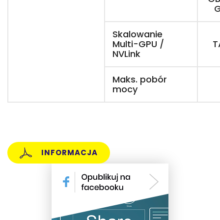
G
Skalowanie
Multi-GPU /
T
NVLink
Maks. pobór
mocy
INFORMACJA