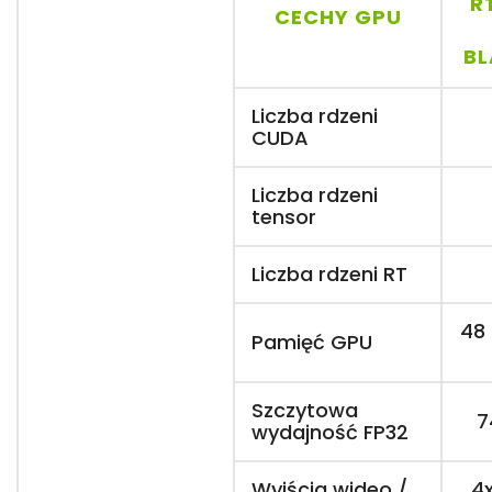
R
CECHY GPU
BL
Liczba rdzeni
CUDA
Liczba rdzeni
tensor
Liczba rdzeni RT
48
Pamięć GPU
Szczytowa
7
wydajność FP32
Wyjścia wideo /
4x