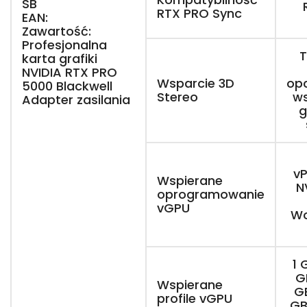
SB
RTX PRO Sync
EAN:
Zawartość:
Profesjonalna
T
karta grafiki
NVIDIA RTX PRO
Wsparcie 3D
op
5000 Blackwell
Stereo
ws
Adapter zasilania
g
v
Wspierane
N
oprogramowanie
vGPU
Wo
1 
G
Wspierane
GB
profile vGPU
GB