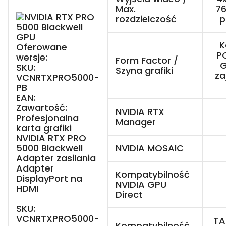
Max.
76
rozdzielczość
p
K
Oferowane
PC
wersje:
Form Factor /
G
SKU:
Szyna grafiki
za
VCNRTXPRO5000-
PB
EAN:
Zawartość:
NVIDIA RTX
Profesjonalna
Manager
karta grafiki
NVIDIA RTX PRO
5000 Blackwell
NVIDIA MOSAIC
Adapter zasilania
Adapter
Kompatybilność
DisplayPort na
NVIDIA GPU
HDMI
Direct
SKU:
VCNRTXPRO5000-
TA
Kompatybilność