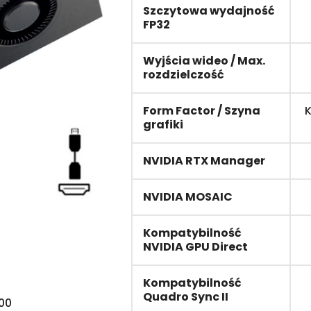
Szczytowa wydajność
FP32
Wyjścia wideo / Max.
rozdzielczość
Form Factor / Szyna
K
grafiki
NVIDIA RTX Manager
NVIDIA MOSAIC
Kompatybilność
NVIDIA GPU Direct
Kompatybilność
Quadro Sync II
000