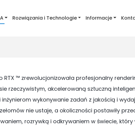
IA
Rozwiązania i Technologie
Informacje
Kont
 RTX ™ zrewolucjonizowała profesjonalny renderin
sie rzeczywistym, akcelerowaną sztuczną inteligenc
i inżynierom wykonywanie zadań z jakością i wyda
zełomów nie ustaje, a okoliczności postawiły prz
aniem, rozrywką i odkrywaniem w świecie, który w