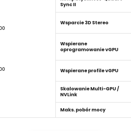
Sync II
Wsparcie 3D Stereo
000
Wspierane
oprogramowanie vGPU
000
Wspierane profile vGPU
Skalowanie Multi-GPU /
NVLink
Maks. pobór mocy