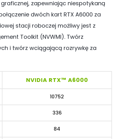
ci graficznej, zapewniając niespotykaną
z połączenie dwóch kart RTX A6000 za
wej stacji roboczej możliwy jest z
ement Toolkit (NVWMI). Twórz
ch i twórz wciągającą rozrywkę za
NVIDIA RTX
™
A6000
10752
336
84