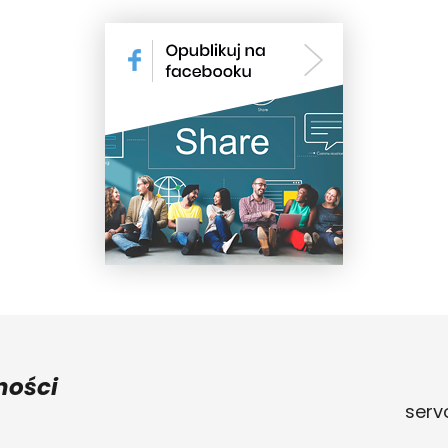
ności
serv