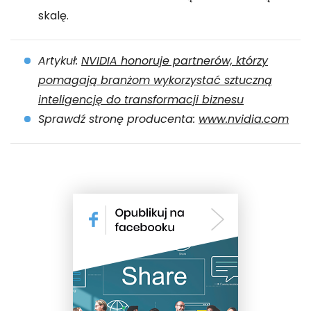
skalę.
Artykuł:
NVIDIA honoruje partnerów, którzy
pomagają branżom wykorzystać sztuczną
inteligencję do transformacji biznesu
Sprawdź stronę producenta:
www.nvidia.com