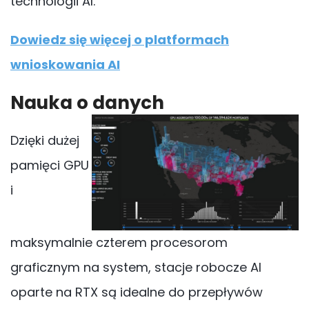
technologii AI.
Dowiedz się więcej o platformach
wnioskowania AI
Nauka o danych
Dzięki dużej
pamięci GPU
i
maksymalnie czterem procesorom
graficznym na system, stacje robocze AI
oparte na RTX są idealne do przepływów