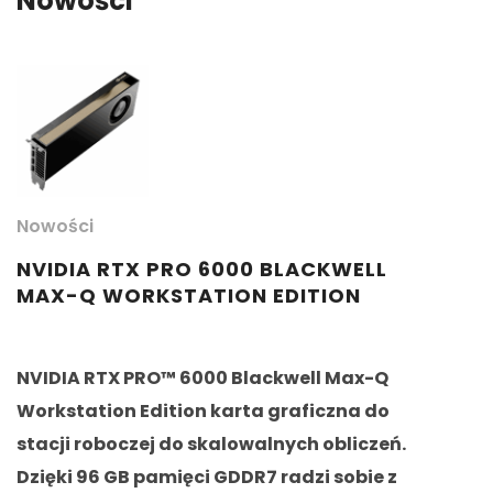
Nowości
Nowości
N
NVIDIA RTX PRO 6000 BLACKWELL
N
MAX-Q WORKSTATION EDITION
NVIDIA RTX PRO™ 6000 Blackwell Max-Q
M
Workstation Edition karta graficzna do
b
stacji roboczej do skalowalnych obliczeń.
N
Dzięki 96 GB pamięci GDDR7 radzi sobie z
t