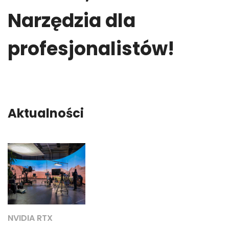
Narzędzia dla
profesjonalistów!
Aktualności
NVIDIA RTX
N