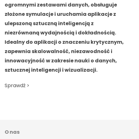
ogromnymi zestawami danych, obsługuje
a
złożone symulacje i uruchamia aplikacje z
k
ulepszoną sztuczną inteligencją z
f
niezrównaną wydajnością i dokładnością.
b
Idealny do aplikacji o znaczeniu krytycznym,
S
zapewnia skalowalność, niezawodność i
innowacyjność w zakresie nauki o danych,
sztucznej inteligencji i wizualizacji.
Sprawdź >
O nas