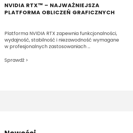
NVIDIA RTX™ – NAJWAŻNIEJSZA
N
PLATFORMA OBLICZEŃ GRAFICZNYCH
Platforma NVIDIA RTX zapewnia funkcjonalności,
P
wydajność, stabilność i niezawodność wymagane
m
w profesjonalnych zastosowaniach ...
p
o
Sprawdź >
S