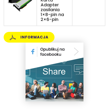
Adapter
zasilania
1×8-pin na
2×6-pin
INFORMACJA