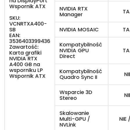
na DisplayPort
Wspornik ATX
NVIDIA RTX
TA
Manager
SKU:
VCNRTXA400-
SB
NVIDIA MOSAIC
TA
EAN:
3536403399436
Kompatybilność
Zawartość:
NVIDIA GPU
TA
Karta grafiki
Direct
NVIDIA RTX
A400 GB na
wsporniku LP
Kompatybilność
NI
Wspornik ATX
Quadro Sync II
Wsparcie 3D
NI
Stereo
Skalowanie
Multi-GPU /
NIE 
NVLink