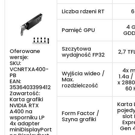
Liczba rdzeni RT
6
4 
Pamięć GPU
GDD
Szczytowa
Oferowane
2,7 T
wydajność FP32
wersje:
SKU:
VCNRTXA400-
4x 
Wyjścia wideo /
PB
1.4a /
Max.
EAN:
x 2880
rozdzielczość
3536403399412
60 
Zawartość:
Karta grafiki
Karta 
NVIDIA RTX
pojed
A400 na
Form Factor /
slot
wsporniku LP
Szyna grafiki
Expr
4x adapter
Gen 4
miniDisplayPort