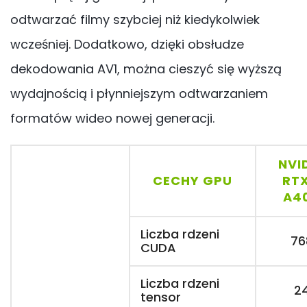
odtwarzać filmy szybciej niż kiedykolwiek
wcześniej. Dodatkowo, dzięki obsłudze
dekodowania AV1, można cieszyć się wyższą
wydajnością i płynniejszym odtwarzaniem
formatów wideo nowej generacji.
NVI
CECHY GPU
RT
A4
Liczba rdzeni
76
CUDA
Liczba rdzeni
2
tensor