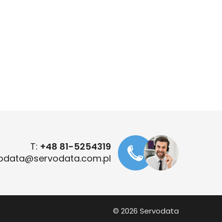
T:
+48 81-5254319
odata@servodata.com.pl
© 2026 Servodata