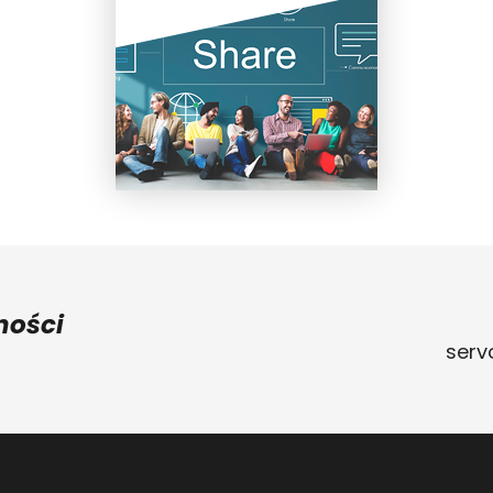
ności
serv